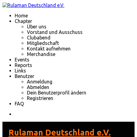
Home
Chapter
Über uns
Vorstand und Ausschuss
Clubabend
Mitgliedschaft
Kontakt aufnehmen
Merchandise
Events
Reports
Links
Benutzer
Anmeldung
Abmelden
Dein Benutzerprofil ändern
Registrieren
FAQ
Rulaman Deutschland e.V.