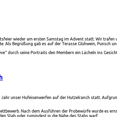
htsfeier wieder am ersten Samstag im Advent statt. Wir trafe
te. Als Begrüßung gab es auf der Terasse Glühwein, Punsch un
e“ durch seine Portraits den Membern ein Lächeln ins Gesicht
h
Jahr unser Hufeisenwerfen auf der Hutzelranch statt. Aufgrun
Wettbewerb. Nach dem Ausführen der Probewürfe wurde es ernst
 den Stab oder zumindest in die Nähe des Stabs warf.