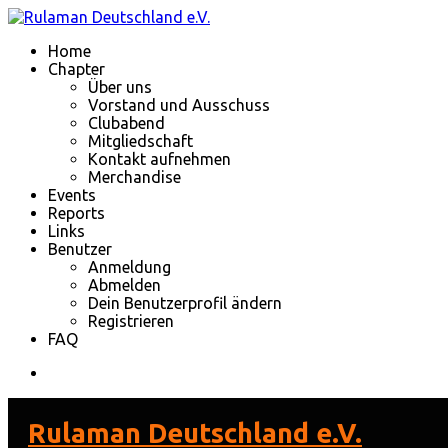
Home
Chapter
Über uns
Vorstand und Ausschuss
Clubabend
Mitgliedschaft
Kontakt aufnehmen
Merchandise
Events
Reports
Links
Benutzer
Anmeldung
Abmelden
Dein Benutzerprofil ändern
Registrieren
FAQ
Rulaman Deutschland e.V.