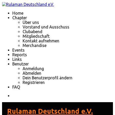
Home
Chapter
Über uns
Vorstand und Ausschuss
Clubabend
Mitgliedschaft
Kontakt aufnehmen
Merchandise
Events
Reports
Links
Benutzer
Anmeldung
Abmelden
Dein Benutzerprofil ändern
Registrieren
FAQ
Rulaman Deutschland e.V.