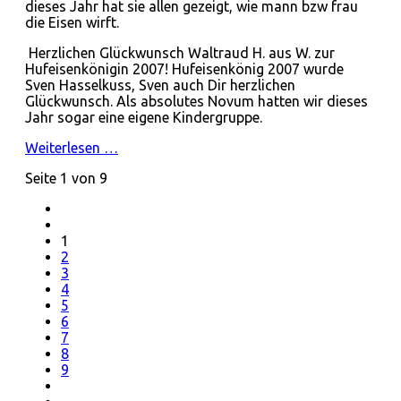
dieses Jahr hat sie allen gezeigt, wie mann bzw frau
die Eisen wirft.
Herzlichen Glückwunsch Waltraud H. aus W. zur
Hufeisenkönigin 2007! Hufeisenkönig 2007 wurde
Sven Hasselkuss, Sven auch Dir herzlichen
Glückwunsch. Als absolutes Novum hatten wir dieses
Jahr sogar eine eigene Kindergruppe.
Weiterlesen …
Seite 1 von 9
1
2
3
4
5
6
7
8
9