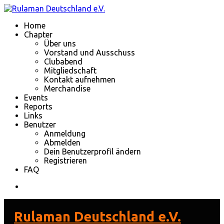
Home
Chapter
Über uns
Vorstand und Ausschuss
Clubabend
Mitgliedschaft
Kontakt aufnehmen
Merchandise
Events
Reports
Links
Benutzer
Anmeldung
Abmelden
Dein Benutzerprofil ändern
Registrieren
FAQ
Rulaman Deutschland e.V.