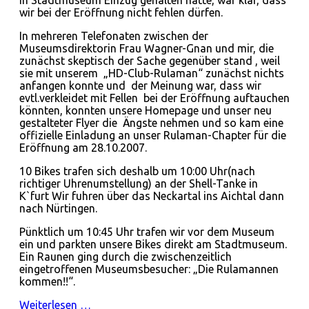
wir bei der Eröffnung nicht fehlen dürfen.
In mehreren Telefonaten zwischen der
Museumsdirektorin Frau Wagner-Gnan und mir, die
zunächst skeptisch der Sache gegenüber stand , weil
sie mit unserem „HD-Club-Rulaman“ zunächst nichts
anfangen konnte und der Meinung war, dass wir
evtl.verkleidet mit Fellen bei der Eröffnung auftauchen
könnten, konnten unsere Homepage und unser neu
gestalteter Flyer die Ängste nehmen und so kam eine
offizielle Einladung an unser Rulaman-Chapter für die
Eröffnung am 28.10.2007.
10 Bikes trafen sich deshalb um 10:00 Uhr(nach
richtiger Uhrenumstellung) an der Shell-Tanke in
K`furt Wir fuhren über das Neckartal ins Aichtal dann
nach Nürtingen.
Pünktlich um 10:45 Uhr trafen wir vor dem Museum
ein und parkten unsere Bikes direkt am Stadtmuseum.
Ein Raunen ging durch die zwischenzeitlich
eingetroffenen Museumsbesucher: „Die Rulamannen
kommen!!“.
Weiterlesen …