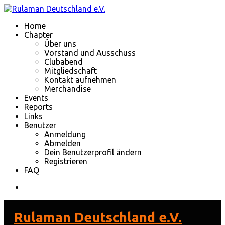
Home
Chapter
Über uns
Vorstand und Ausschuss
Clubabend
Mitgliedschaft
Kontakt aufnehmen
Merchandise
Events
Reports
Links
Benutzer
Anmeldung
Abmelden
Dein Benutzerprofil ändern
Registrieren
FAQ
Rulaman Deutschland e.V.