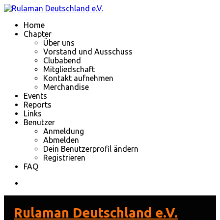
Home
Chapter
Über uns
Vorstand und Ausschuss
Clubabend
Mitgliedschaft
Kontakt aufnehmen
Merchandise
Events
Reports
Links
Benutzer
Anmeldung
Abmelden
Dein Benutzerprofil ändern
Registrieren
FAQ
Rulaman Deutschland e.V.