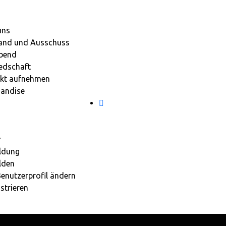
uns
and und Ausschuss
bend
iedschaft
kt aufnehmen
andise
r
ldung
lden
Benutzerprofil ändern
strieren