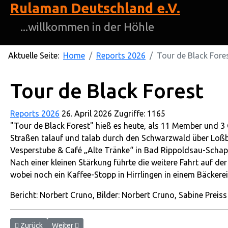
Rulaman Deutschland e.V.
...willkommen in der Höhle
Aktuelle Seite:
Home
Reports 2026
Tour de Black Fore
Tour de Black Forest
Reports 2026
26. April 2026
Zugriffe: 1165
"Tour de Black Forest" hieß es heute, als 11 Member und 3 
Straßen talauf und talab durch den Schwarzwald über Loßb
Vesperstube & Café „Alte Tränke“ in Bad Rippoldsau-Schapb
Nach einer kleinen Stärkung führte die weitere Fahrt auf d
wobei noch ein Kaffee-Stopp in Hirrlingen in einem Bäckerei
Bericht: Norbert Cruno, Bilder: Norbert Cruno, Sabine Preiss
Vorheriger Beitrag: Sicherheitstraining in Ehingen
Nächster Beitrag: Klein aber fein
Zurück
Weiter