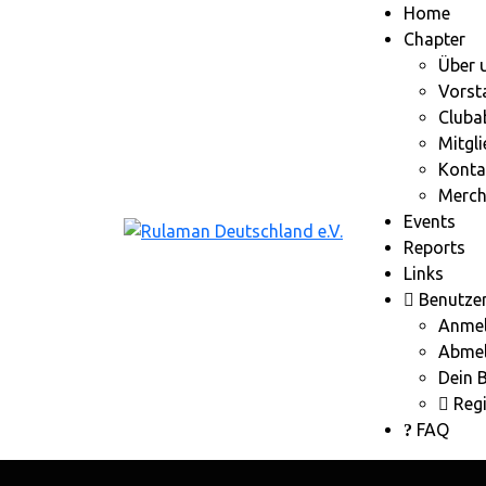
Home
Chapter
Über 
Vorst
Cluba
Mitgl
Konta
Merch
Events
Reports
Links
Benutze
Anme
Abme
Dein 
Regi
FAQ