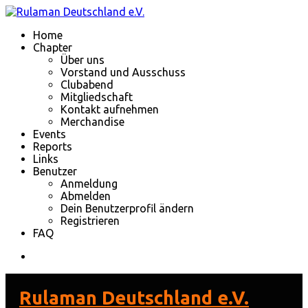
Home
Chapter
Über uns
Vorstand und Ausschuss
Clubabend
Mitgliedschaft
Kontakt aufnehmen
Merchandise
Events
Reports
Links
Benutzer
Anmeldung
Abmelden
Dein Benutzerprofil ändern
Registrieren
FAQ
Rulaman Deutschland e.V.