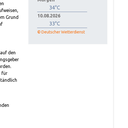
en
34°C
ufweisen,
10.08.2026
sem Grund
33°C
uf
© Deutscher Wetterdienst
 auf den
ungsgeber
rden.
 für
tändlich
enden