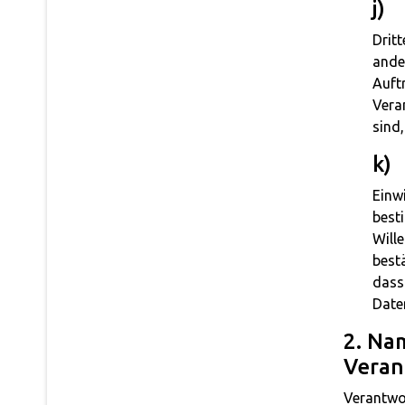
j)
Dritt
ande
Auft
Vera
sind
k)
Einwi
best
Will
best
dass
Daten
2. Na
Veran
Verantwor