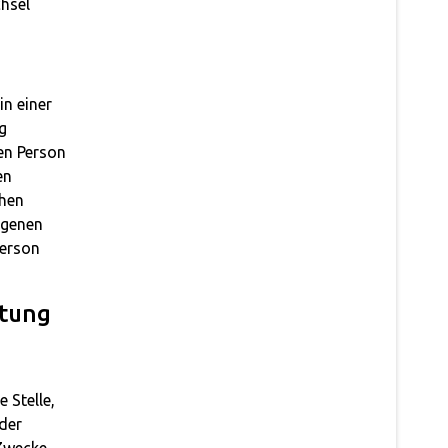
chsel
n einer
g
en Person
en
chen
ogenen
Person
itung
 Stelle,
der