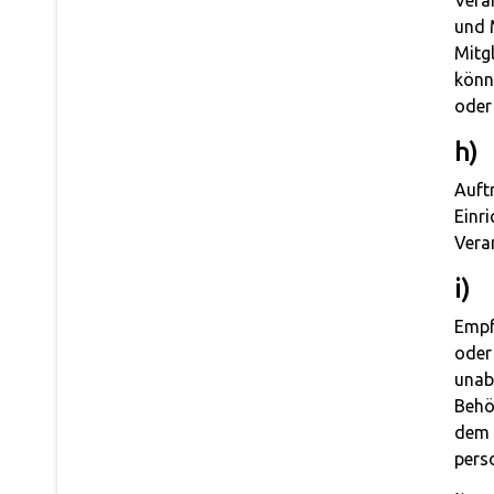
Vera
und 
Mitg
könn
oder
h)
Auftr
Einr
Veran
i)
Empfä
oder
unabh
Behö
dem 
pers