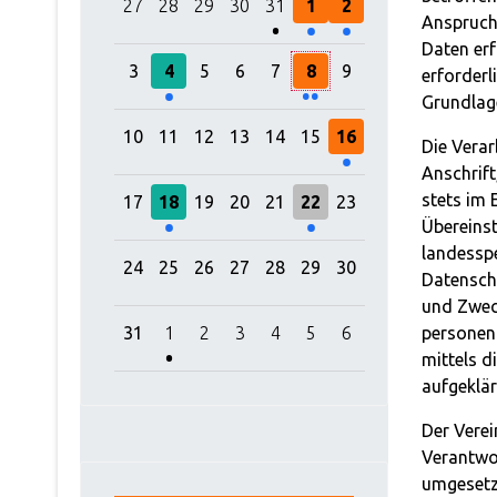
27
28
29
30
31
1
2
Anspruch
Daten erf
Einzelne Veranstaltung
2 Veranstaltungen
3
4
5
6
7
8
9
erforderl
Grundlage
Einzelne Veranstaltung
10
11
12
13
14
15
16
Die Verar
Anschrift
Einzelne Veranstaltung
Einzelne Veranstaltung
stets im
17
18
19
20
21
22
23
Übereins
landessp
24
25
26
27
28
29
30
Datenschu
und Zwec
Einzelne Veranstaltung
personen
31
1
2
3
4
5
6
mittels d
aufgeklär
Der Verei
Verantwo
umgesetzt