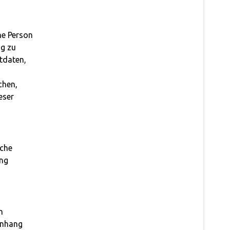
che Person
ng zu
tdaten,
chen,
eser
iche
ung
n
enhang