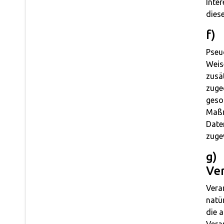
Inter
dies
f)
Pseu
Weis
zusä
zuge
geso
Maßn
Daten
zuge
g) 
Ver
Veran
natür
die 