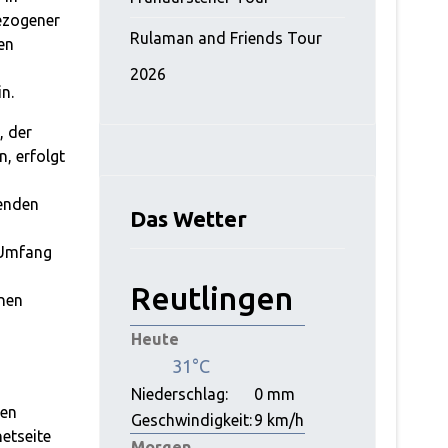
ezogener
Rulaman and Friends Tour
en
2026
n.
, der
, erfolgt
enden
Das Wetter
 Umfang
Reutlingen
nen
Heute
31°C
Niederschlag:
0 mm
men
Geschwindigkeit:
9 km/h
etseite
Morgen