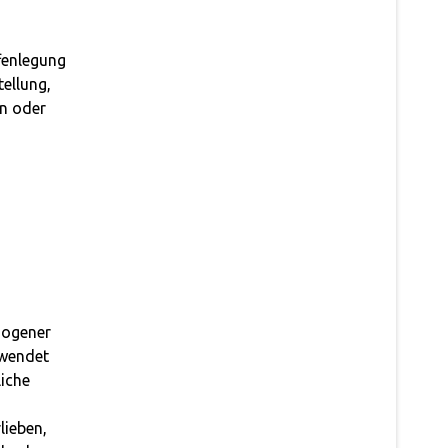
fenlegung
ellung,
en oder
zogener
rwendet
liche
lieben,