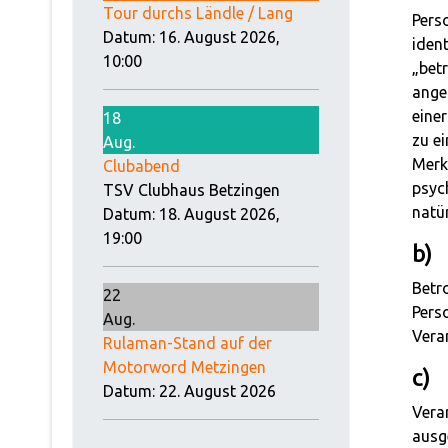
Tour durchs Ländle / Lang
Pers
Datum:
16. August 2026,
ident
10:00
„betr
ange
eine
18
zu e
Aug.
Merk
Clubabend
psych
TSV Clubhaus Betzingen
natür
Datum:
18. August 2026,
19:00
b)
Betro
22
Pers
Aug.
Vera
Rulaman-Stand auf der
Motorword Metzingen
c)
Datum:
22. August 2026
Verar
ausg