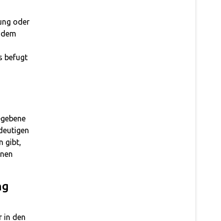
tung oder
, dem
s befugt
egebene
deutigen
 gibt,
enen
ng
 in den