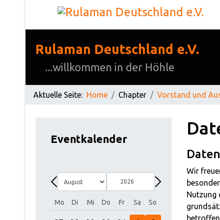
Rulaman Deutschland e.V.
...willkommen in der Höhle
Aktuelle Seite:
Home
Chapter
Vorstand und Au
Dat
Eventkalender
Daten
Wir freue
Monat
Jahr
besonders
Zurück - Monat
Weiter - Monat
Nutzung d
Mo
Di
Mi
Do
Fr
Sa
So
grundsät
betroffen
Einzelne Veranstaltung
Einzelne Veranstaltung
Einzelne Veranstaltung