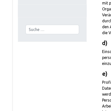
mit 
Orga
Verä
durc
den 
Suchen
die V
d)
Eins
pers
einz
e) 
Prof
Date
werd
Pers
Arbei