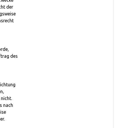
 Zwecke
cht der
ngsweise
nsrecht
örde,
ftrag des
richtung
n,
nicht.
s nach
ise
er.