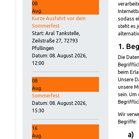
08
verarbei
Aug.
Internetb
Kurze Ausfahrt vor dem
sodass ei
Sommerfest
steht es 
Start: Aral Tankstelle,
alternati
Zeilstraße 27, 72793
1. Be
Pfullingen
Datum:
08. August 2026,
Die Date
12:00
Begriffli
beim Erl
Unsere Da
08
unsere Mi
Aug.
sein. Um 
Sommerfest
Begrifflic
Datum:
08. August 2026,
15:30
Wir verwe
Begriffe:
16
a)
Aug.