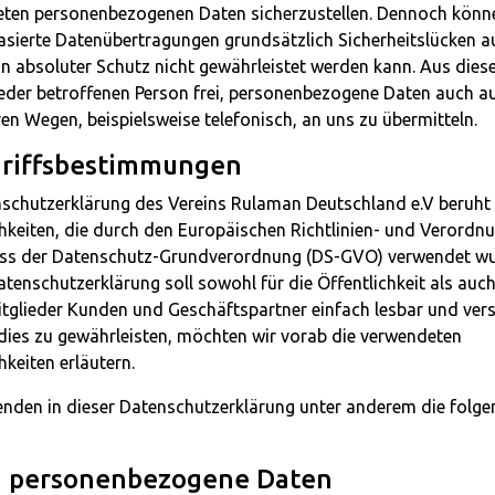
teten personenbezogenen Daten sicherzustellen. Dennoch könn
asierte Datenübertragungen grundsätzlich Sicherheitslücken a
n absoluter Schutz nicht gewährleistet werden kann. Aus die
jeder betroffenen Person frei, personenbezogene Daten auch a
ven Wegen, beispielsweise telefonisch, an uns zu übermitteln.
griffsbestimmungen
nschutzerklärung des Vereins Rulaman Deutschland e.V beruht
chkeiten, die durch den Europäischen Richtlinien- und Verordn
ass der Datenschutz-Grundverordnung (DS-GVO) verwendet wu
tenschutzerklärung soll sowohl für die Öffentlichkeit als auch
tglieder Kunden und Geschäftspartner einfach lesbar und vers
dies zu gewährleisten, möchten wir vorab die verwendeten
hkeiten erläutern.
nden in dieser Datenschutzerklärung unter anderem die folg
 personenbezogene Daten