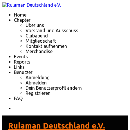
Home
Chapter
Über uns
Vorstand und Ausschuss
Clubabend
Mitgliedschaft
Kontakt aufnehmen
Merchandise
Events
Reports
Links
Benutzer
Anmeldung
Abmelden
Dein Benutzerprofil ändern
Registrieren
FAQ
Rulaman Deutschland e.V.