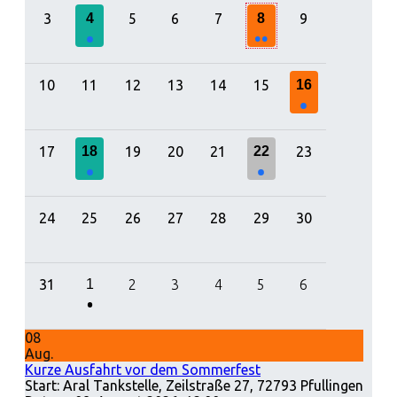
Einzelne Veranstaltung
Einzelne Veranstaltung
Einzelne Veranstaltu
3
4
5
6
7
8
9
Einzelne Veranstaltung
2 Veranstaltungen
10
11
12
13
14
15
16
Einzelne Veranstaltu
17
18
19
20
21
22
23
Einzelne Veranstaltung
Einzelne Veranstaltung
24
25
26
27
28
29
30
31
1
2
3
4
5
6
Einzelne Veranstaltung
08
Aug.
Kurze Ausfahrt vor dem Sommerfest
Start: Aral Tankstelle, Zeilstraße 27, 72793 Pfullingen