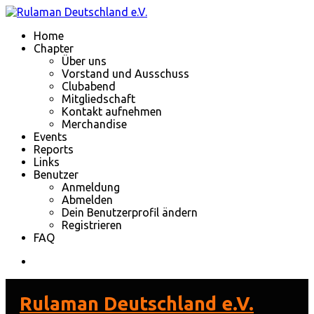
Home
Chapter
Über uns
Vorstand und Ausschuss
Clubabend
Mitgliedschaft
Kontakt aufnehmen
Merchandise
Events
Reports
Links
Benutzer
Anmeldung
Abmelden
Dein Benutzerprofil ändern
Registrieren
FAQ
Rulaman Deutschland e.V.