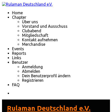
Home
Chapter
Über uns
Vorstand und Ausschuss
Clubabend
Mitgliedschaft
Kontakt aufnehmen
Merchandise
Events
Reports
Links
Benutzer
Anmeldung
Abmelden
Dein Benutzerprofil ändern
Registrieren
FAQ
Rulaman Deutschland e.V.