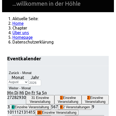
...willkommen in der Höhle
Aktuelle Seite:
Home
Chapter
Über uns
Homepage
Datenschutzerklärung
Eventkalender
Zurück - Monat
Monat
Jahr
Weiter - Monat
Mo
Di
Mi
Do
Fr
Sa
So
27
28
29
30
31
Einzelne
1
Einzelne
2
Einzelne
Veranstaltung
Veranstaltung
Veranstaltung
3
5
6
7
9
4
Einzelne Veranstaltung
8
2 Veranstaltungen
10
11
12
13
14
15
16
Einzelne Veranstaltung