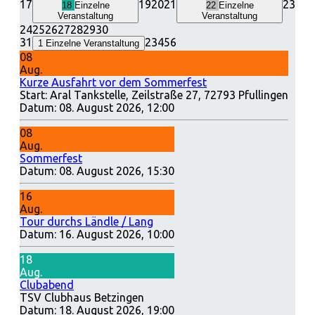
17
19
20
21
23
18
Einzelne
22
Einzelne
Veranstaltung
Veranstaltung
24
25
26
27
28
29
30
31
2
3
4
5
6
1
Einzelne Veranstaltung
08
Aug.
Kurze Ausfahrt vor dem Sommerfest
Start: Aral Tankstelle, Zeilstraße 27, 72793 Pfullingen
Datum:
08. August 2026, 12:00
08
Aug.
Sommerfest
Datum:
08. August 2026, 15:30
16
Aug.
Tour durchs Ländle / Lang
Datum:
16. August 2026, 10:00
18
Aug.
Clubabend
TSV Clubhaus Betzingen
Datum:
18. August 2026, 19:00