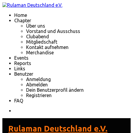
Home
Chapter
Über uns
Vorstand und Ausschuss
Clubabend
Mitgliedschaft
Kontakt aufnehmen
Merchandise
Events
Reports
Links
Benutzer
Anmeldung
Abmelden
Dein Benutzerprofil ändern
Registrieren
FAQ
Rulaman Deutschland e.V.